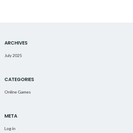
ARCHIVES
July 2025
CATEGORIES
Online Games
META
Log in